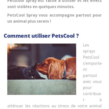
Petscool Spray est facile à utiliser et les effets
sont visibles en quelques minutes.
PetsCool Spray vous accompagne partout pour
un animal plus serein !
Comment utiliser PetsCool ?
Les
sprays
PetsCool
s’emporte
nt
partout
avec vous
pour
contribue
r à
atténuer les réactions au stress de votre animal