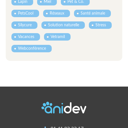
Lapin
Miel
Pet & Co.
PetsCool
Réseaux
Santé animale
Silycure
Solution naturelle
Stress
Vacances
Vetramil
Webconférence