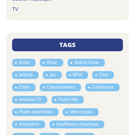
TV
TAGS
Actea
Afvac
Animal Show
anistrip
asv
BFM
Chat
Chien
Comportement
Conférence
emission TV
France Vet
Huiles essentielles
Idées reçues
Innovation
Insuffisance hépatique