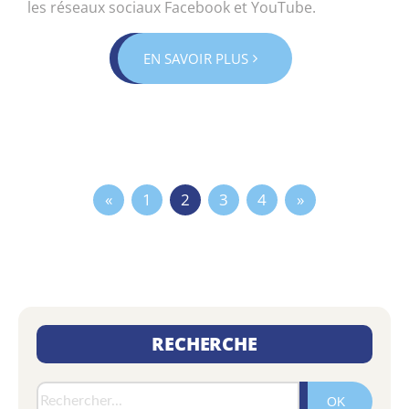
les réseaux sociaux Facebook et YouTube.
EN SAVOIR PLUS
Posts
1
2
3
4
navigation
RECHERCHE
Rech