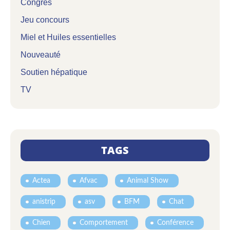
Congrès
Jeu concours
Miel et Huiles essentielles
Nouveauté
Soutien hépatique
TV
TAGS
Actea
Afvac
Animal Show
anistrip
asv
BFM
Chat
Chien
Comportement
Conférence