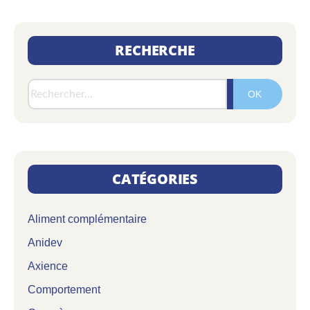
RECHERCHE
Rech
CATÉGORIES
Aliment complémentaire
Anidev
Axience
Comportement