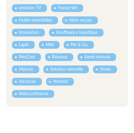
emission TV
France Vet
Huiles essentielles
Idées reçues
Innovation
Insuffisance hépatique
Lapin
Miel
Pet & Co.
PetsCool
Réseaux
Santé animale
Silycure
Solution naturelle
Stress
Vacances
Vetramil
Webconférence