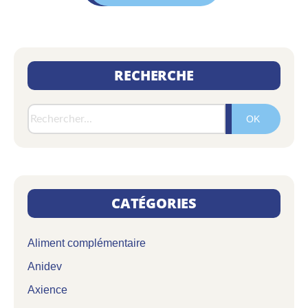
RECHERCHE
Rech
CATÉGORIES
Aliment complémentaire
Anidev
Axience