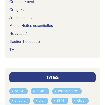
Comportement
Congrès
Jeu concours
Miel et Huiles essentielles
Nouveauté
Soutien hépatique
TV
TAGS
Actea
Afvac
Animal Show
anistrip
asv
BFM
Chat