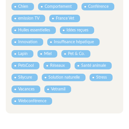
Chien
Comportement
Conférence
emission TV
France Vet
Huiles essentielles
Idées reçues
Innovation
Insuffisance hépatique
Lapin
Miel
Pet & Co.
PetsCool
Réseaux
Santé animale
Silycure
Solution naturelle
Stress
Vacances
Vetramil
Webconférence