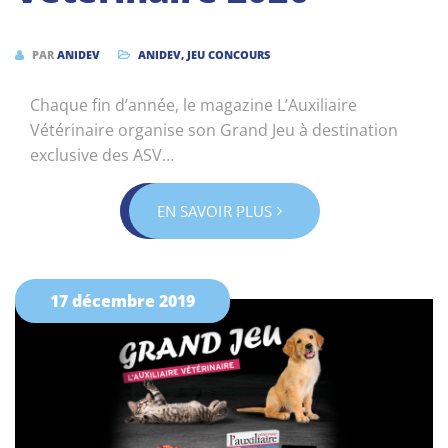
PAR
ANIDEV
ANIDEV
,
JEU CONCOURS
Chaque fin d’année, le magazine L’Auxiliaire
Vétérinaire organise son Grand Jeu à destination
exclusive des ASV…
EN SAVOIR PLUS
17 décembre 2019