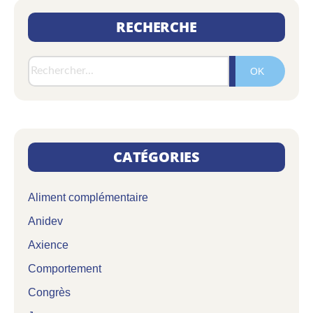
RECHERCHE
Rech
CATÉGORIES
Aliment complémentaire
Anidev
Axience
Comportement
Congrès