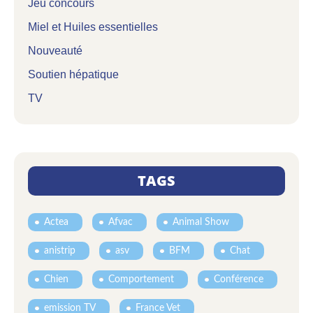
Jeu concours
Miel et Huiles essentielles
Nouveauté
Soutien hépatique
TV
TAGS
Actea
Afvac
Animal Show
anistrip
asv
BFM
Chat
Chien
Comportement
Conférence
emission TV
France Vet