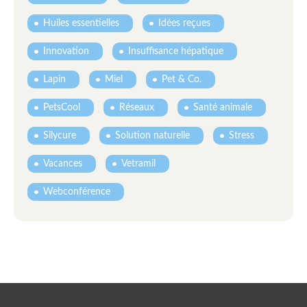
Huiles essentielles
Idées reçues
Innovation
Insuffisance hépatique
Lapin
Miel
Pet & Co.
PetsCool
Réseaux
Santé animale
Silycure
Solution naturelle
Stress
Vacances
Vetramil
Webconférence