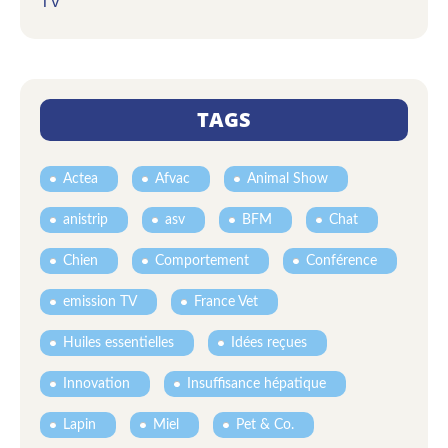
TV
TAGS
Actea
Afvac
Animal Show
anistrip
asv
BFM
Chat
Chien
Comportement
Conférence
emission TV
France Vet
Huiles essentielles
Idées reçues
Innovation
Insuffisance hépatique
Lapin
Miel
Pet & Co.