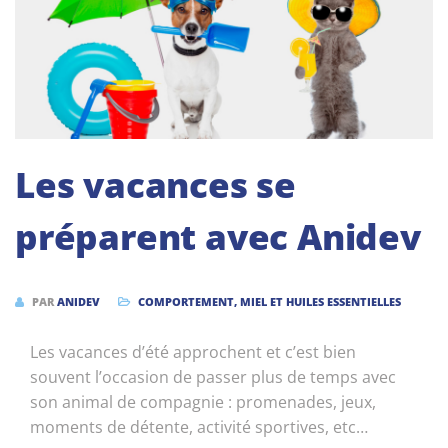
Les vacances se
préparent avec Anidev
PAR
ANIDEV
COMPORTEMENT
,
MIEL ET HUILES ESSENTIELLES
Les vacances d’été approchent et c’est bien
souvent l’occasion de passer plus de temps avec
son animal de compagnie : promenades, jeux,
moments de détente, activité sportives, etc…