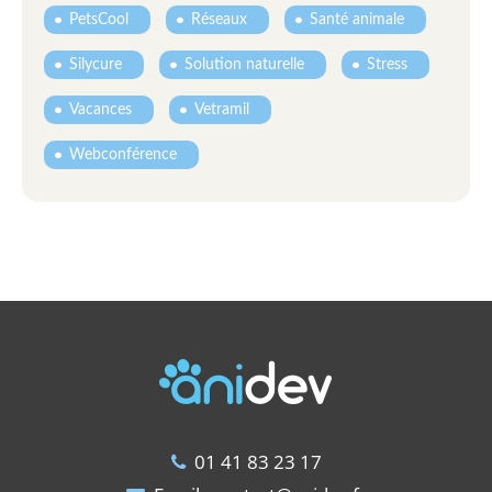
PetsCool
Réseaux
Santé animale
Silycure
Solution naturelle
Stress
Vacances
Vetramil
Webconférence
01 41 83 23 17