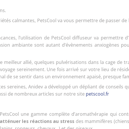
ns.
priétés calmantes, PetsCool va vous permettre de passer d
ances, l’utilisation de PetsCool diffuseur va permettre d
tension ambiante sont autant d’évènements anxiogènes pou
e meilleur allié, quelques pulvérisations dans la cage de t
voyage sereinement. Une fois arrivé sur votre lieu de résid
mal de se sentir dans un environnement apaisé, presque fami
s sereines, Anidev a développé un dépliant de conseils q
ussi de nombreux articles sur notre site
petscool.fr
PetsCool une gamme complète d’aromathérapie qui con
atténuer les réactions au stress
des mammifères (chiens,
lapins, rongeurs, chevaux…) et des oiseaux.