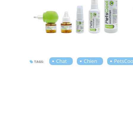
Chat
Chien
PetsCoo
TAGS: