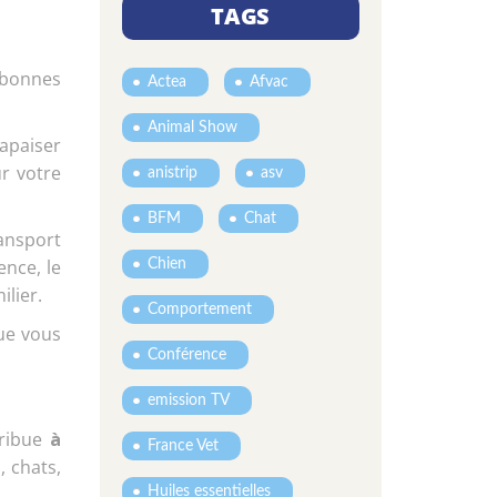
TAGS
e bonnes
Actea
Afvac
Animal Show
’apaiser
r votre
anistrip
asv
BFM
Chat
ransport
ence, le
Chien
lier.
Comportement
ue vous
Conférence
emission TV
tribue
à
France Vet
 chats,
Huiles essentielles