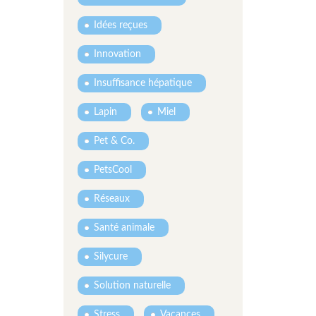
Idées reçues
Innovation
Insuffisance hépatique
Lapin
Miel
Pet & Co.
PetsCool
Réseaux
Santé animale
Silycure
Solution naturelle
Stress
Vacances